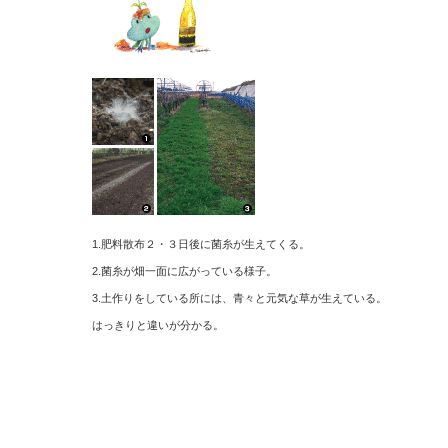
1.肥料散布２・３日後に菌糸が生えてくる。
2.菌糸が畑一面に広がっている様子。
3.土作りをしている所には、青々と元気な草が生えている。
はっきりと違いが分かる。