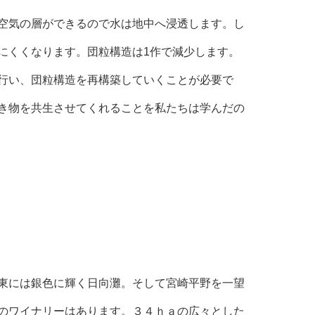
空気の層ができるので水は地中へ浸透します。し
にくくなります。団粒構造は1作で減少します。
行い、団粒構造を再構築していくことが必要で
き物を共生させてくれることを私たちは学んだの
東には銀色に輝く日向灘。そして宮崎平野を一望
のワイナリーはあります。３４ｈａの広々とした