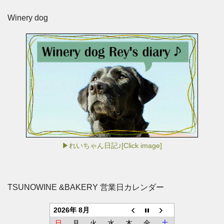
Winery dog
▶れいちゃん日記♪[Click image]
TSUNOWINE &BAKERY 営業日カレンダー
2026年 8月
日
月
火
水
木
金
土