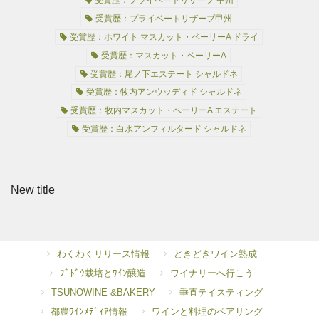
受賞歴：プライベートリザーブ 甲州
受賞歴：プライベートリザーブ甲州
受賞歴：ホワイト マスカット・ベーリーA ドライ
受賞歴：マスカット・ベーリーA
受賞歴：尾ノ下エステート シャルドネ
受賞歴：牧内アンウッディド シャルドネ
受賞歴：牧内マスカット・ベーリーA エステート
受賞歴：白水アンフィルタード シャルドネ
New title
わくわくリリース情報
どきどきワイン熟成
ﾌﾞﾄﾞｳ栽培とﾜｲﾝ醸造
ワイナリーへ行こう
TSUNOWINE &BAKERY
垂直テイスティング
都農ﾜｲﾝﾒﾃﾞｨｱ情報
ワインと料理のペアリング