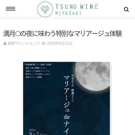
ONLINE SHOP
満月🌕の夜に味わう特別なマリアージュ体験
オンラインショッピング
都農ワインスタッフ
2025年8月11日
NEWSLETTERS
メールマガジン
ACCESSMAP
アクセスマップ
CONTACT
お問い合わせ