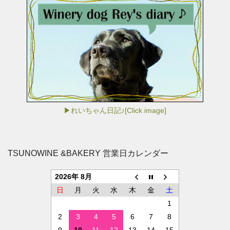
▶れいちゃん日記♪[Click image]
TSUNOWINE &BAKERY 営業日カレンダー
2026年 8月
日
月
火
水
木
金
土
1
2
3
4
5
6
7
8