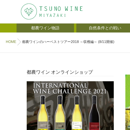
都農ワイン物語
自然条件との戦い
HOME
都農ワインのハーベストツアー2018 ～収穫編～ (8/11開催)
都農ワイン オンラインショップ