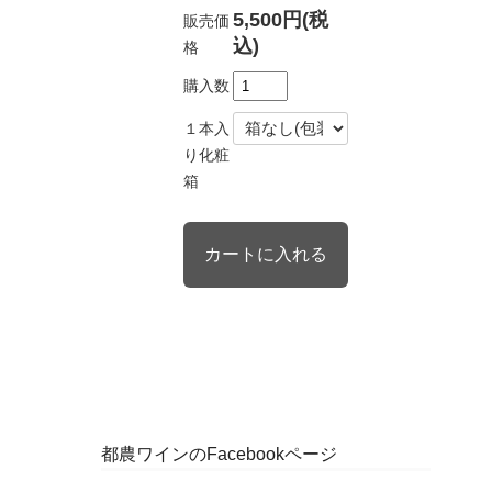
5,500円(税
販売価
込)
格
購入数
１本入
り化粧
箱
都農ワインのFacebookページ