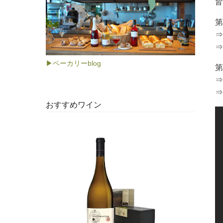
皆
第
⇒
⇒
▶ベーカリーblog
第
⇒
⇒
おすすめワイン