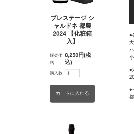
プレステージ シ
ャルドネ 都農
2024 【化粧箱
●
入】
大
ハ
8,250円(税
販売価
小
込)
格
●
購入数
2
●
都