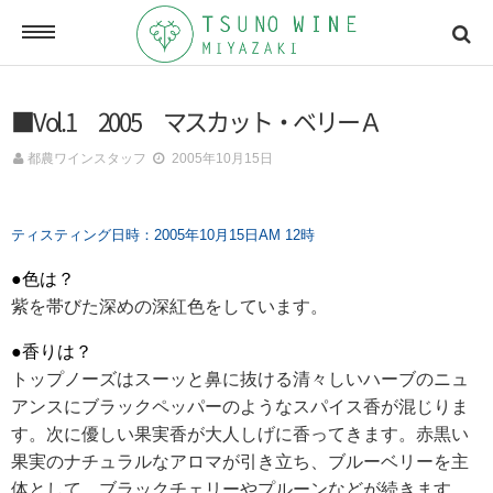
ONLINE SHOP
■Vol.1 2005 マスカット・ベリーＡ
オンラインショッピング
都農ワインスタッフ
2005年10月15日
NEWSLETTERS
ティスティング日時：2005年10月15日AM 12時
メールマガジン
●色は？
紫を帯びた深めの深紅色をしています。
ACCESSMAP
●香りは？
アクセスマップ
トップノーズはスーッと鼻に抜ける清々しいハーブのニュ
アンスにブラックペッパーのようなスパイス香が混じりま
す。次に優しい果実香が大人しげに香ってきます。赤黒い
CONTACT
果実のナチュラルなアロマが引き立ち、ブルーベリーを主
お問い合わせ
体として、ブラックチェリーやプルーンなどが続きます。