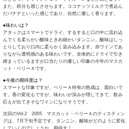
また、鉄分も感じさせらます。ココナッツミルクで煮込ん
だバナナといった感じであり、自然に優しく香ります。
RECRUIT
求人情報
●味わいは？
アタックはスマートでドライ。するすると口の中に流れ込
んでくる柔らかい酸味ときめ細かいタンニン。酸味はしっ
DATA
とりしており口内に柔らかく染み込みます。赤ワインであ
会社概要
りながら透明感のある味わいです。全体的にドライで引き
締まっているますが口当たりの優しい印象の今年のマスカ
ット・ベリーＡです。
●今後の期待度は？
スマートな印象ですが、ベリーＡ特有の熟成は、面白いで
す。香の変化もですが、味わいが深みが増してきて、飲み
応えが出てきそなワインになりそうです。
次回のVol.2 2005 マスカット・ベリーＡのティスティン
グは、7月下旬予定です。タンニン、酸味がどのように変化
していくのでしょうか、期待大！