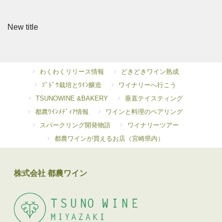
New title
わくわくリリース情報
どきどきワイン熟成
ﾌﾞﾄﾞｳ栽培とﾜｲﾝ醸造
ワイナリーへ行こう
TSUNOWINE &BAKERY
垂直テイスティング
都農ﾜｲﾝﾒﾃﾞｨｱ情報
ワインと料理のペアリング
スパークリング開発物語
ワイナリーツアー
都農ワインが買えるお店（宮崎県内）
株式会社 都農ワイン