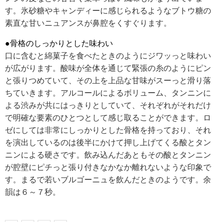
す。氷砂糖やキャンディーに感じられるようなブトウ糖の
素直な甘いニュアンスが鼻腔をくすぐります。
RECRUIT
求人情報
●骨格のしっかりとした味わい
口に含むと綿菓子を食べたときのようにジワッっと味わい
が広がります。酸味が全体を通じて緊張の糸のようにピン
DATA
と張りつめていて、その上を上品な甘味がスーっと滑り落
会社概要
ちていきます。アルコールによるボリューム、タンニンに
よる渋みが共にはっきりとしていて、それぞれがそれだけ
で明確な要素のひとつとして感じ取ることができます。ロ
ゼにしては非常にしっかりとした骨格を持っており、それ
を演出しているのは後半にかけて押し上げてくる酸とタン
ニンによる硬さです。飲み込んだあともその酸とタンニン
が腔壁にピチっと張り付きなかなか離れないような印象で
す。まるで若いブルゴーニュを飲んだときのようです。余
韻は６～７秒。