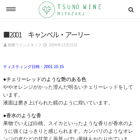
ONLINE SHOP
■2001 キャンベル・アーリー
オンラインショッピング
都農ワインスタッフ
2006年12月22日
NEWSLETTERS
ティスティング日時：2001.10.15
メールマガジン
●チェリーレッドのような艶のある色
ややオレンジがかった澄んだ明るいチェリーレッドをして
ACCESSMAP
います。
アクセスマップ
液面は磨き上げられた鏡のように煌いています。
●香水のような香
果物でいえば白桃、スイカといったような香りが香水のよ
CONTACT
うに強くはっきりと感じられます。カンパリのようなオレ
お問い合わせ
ンジの皮などの甘苦く薬草っぽい風味もかなり出ていま