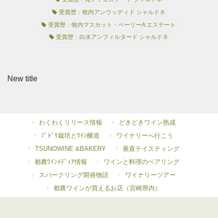
受賞歴：牧内アンウッディド シャルドネ
受賞歴：牧内マスカット・ベーリーA エステート
受賞歴：白水アンフィルタード シャルドネ
New title
わくわくリリース情報
どきどきワイン熟成
ﾌﾞﾄﾞｳ栽培とﾜｲﾝ醸造
ワイナリーへ行こう
TSUNOWINE &BAKERY
垂直テイスティング
都農ﾜｲﾝﾒﾃﾞｨｱ情報
ワインと料理のペアリング
スパークリング開発物語
ワイナリーツアー
都農ワインが買えるお店（宮崎県内）