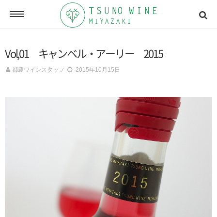
ONLINE SHOP
Vol,01 キャンベル・アーリー 2015
オンラインショッピング
都農ワインスタッフ
2015年10月15日
NEWSLETTERS
メールマガジン
ACCESSMAP
アクセスマップ
CONTACT
お問い合わせ