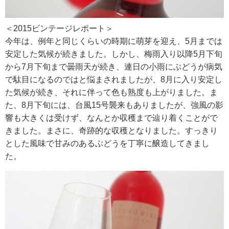
＜2015ビンテージレポート＞
RECRUIT
今年は、例年と同じくらいの時期に萌芽を迎え、5月までは
求人情報
安定した気候が続きました。しかし、梅雨入り以降5月下旬
から7月下旬まで曇雨天が続き、連日の小雨にぶどうが病気
で駄目になるのではと悩まされましたが、8月に入り安定し
DATA
た気候が続き、それに伴って色も熟度も上がりました。ま
会社概要
た、8月下旬には、台風15号襲来もありましたが、強風の影
響も大きくは受けず、なんとか収穫まで辿り着くことがで
きました。まさに、奇跡的な収穫となりました。すっきり
とした風味で甘みのあるぶどうを丁寧に醸造してきまし
た。