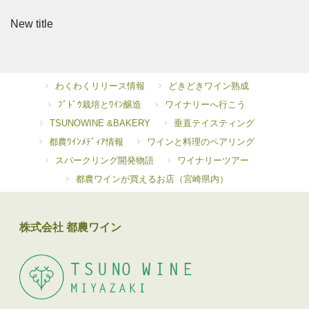
New title
わくわくリリース情報
どきどきワイン熟成
ﾌﾞﾄﾞｳ栽培とﾜｲﾝ醸造
ワイナリーへ行こう
TSUNOWINE &BAKERY
垂直テイスティング
都農ﾜｲﾝﾒﾃﾞｨｱ情報
ワインと料理のペアリング
スパークリング開発物語
ワイナリーツアー
都農ワインが買えるお店（宮崎県内）
株式会社 都農ワイン