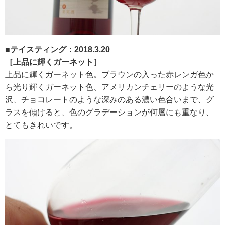
RECRUIT
求人情報
■テイスティング：2018.3.20
［上品に輝くガーネット］
上品に輝くガーネット色。ブラウンの入った赤レンガ色か
DATA
ら光り輝くガーネット色、アメリカンチェリーのような光
会社概要
沢、チョコレートのような深みのある濃い色合いまで、グ
ラスを傾けると、色のグラデーションが何層にも重なり、
とてもきれいです。