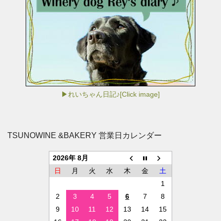
▶れいちゃん日記♪[Click image]
TSUNOWINE &BAKERY 営業日カレンダー
2026年 8月
日
月
火
水
木
金
土
1
2
3
4
5
6
7
8
9
10
11
12
13
14
15