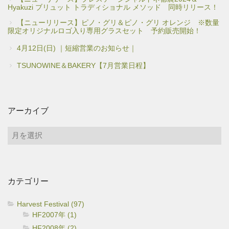
Hyakuzi ブリュット トラディショナル メソッド 同時リリース！
【ニューリリース】ピノ・グリ＆ピノ・グリ オレンジ ※数量
限定オリジナルロゴ入り専用グラスセット 予約販売開始！
4月12日(日) ｜短縮営業のお知らせ｜
TSUNOWINE＆BAKERY【7月営業日程】
アーカイブ
ア
ー
カ
イ
カテゴリー
ブ
Harvest Festival (97)
HF2007年 (1)
HF2008年 (2)