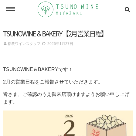
ONLINE SHOP
TSUNOWINE＆BAKERY【2月営業日程】
オンラインショッピング
都農ワインスタッフ
2026年1月27日
NEWSLETTERS
メールマガジン
TSUNOWINE＆BAKERYです！
2月の営業日程をご報告させていただきます。
ACCESSMAP
皆さま、ご確認のうえ御来店頂けますようお願い申し上げ
アクセスマップ
ます。
CONTACT
お問い合わせ