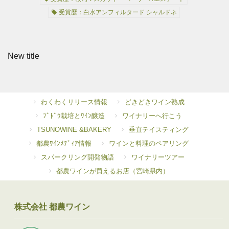
受賞歴：白水アンフィルタード シャルドネ
New title
わくわくリリース情報
どきどきワイン熟成
ﾌﾞﾄﾞｳ栽培とﾜｲﾝ醸造
ワイナリーへ行こう
TSUNOWINE &BAKERY
垂直テイスティング
都農ﾜｲﾝﾒﾃﾞｨｱ情報
ワインと料理のペアリング
スパークリング開発物語
ワイナリーツアー
都農ワインが買えるお店（宮崎県内）
株式会社 都農ワイン