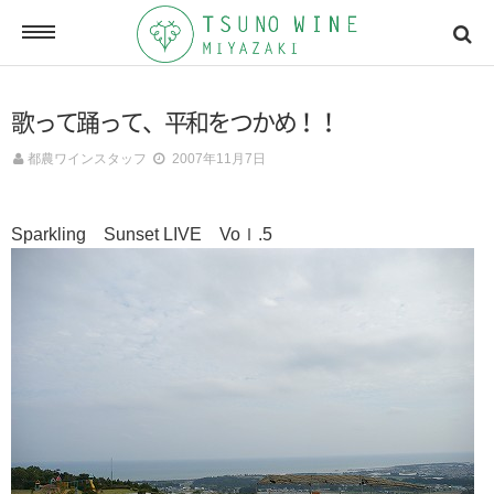
ONLINE SHOP
歌って踊って、平和をつかめ！！
オンラインショッピング
都農ワインスタッフ
2007年11月7日
NEWSLETTERS
Sparkling Sunset LIVE Voｌ.5
メールマガジン
ACCESSMAP
アクセスマップ
CONTACT
お問い合わせ