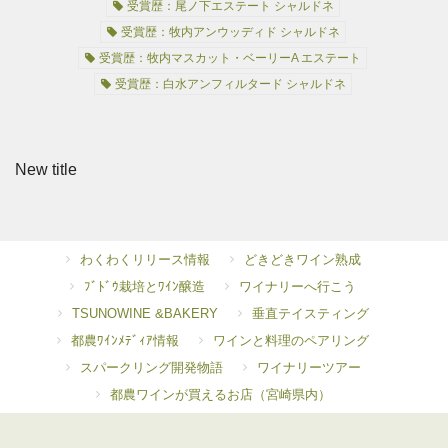
受賞歴：尾ノ下エステート シャルドネ
受賞歴：牧内アンウッディド シャルドネ
受賞歴：牧内マスカット・ベーリーA エステート
受賞歴：白水アンフィルタード シャルドネ
New title
わくわくリリース情報
どきどきワイン熟成
ﾌﾞﾄﾞｳ栽培とﾜｲﾝ醸造
ワイナリーへ行こう
TSUNOWINE &BAKERY
垂直テイスティング
都農ﾜｲﾝﾒﾃﾞｨｱ情報
ワインと料理のペアリング
スパークリング開発物語
ワイナリーツアー
都農ワインが買えるお店（宮崎県内）