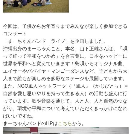
今回は、子供からお年寄りまでみんなが楽しく参加できる
コンサート
「まーちゃんバンド ライブ」を企画しました。
沖縄出身のまーちゃんこと、本名、山下正雄さんは、「唄
って踊って平和をつかめ」を合言葉に、日本をハッピーに
世界を平和へと変えていきます！島唄からオリジナル曲、
エイサーやパパイヤ・マンゴーダンスなど、子どもから大
人まで誰もが楽しめる多彩なステージを展開しています。
また、NGO風人ネットワーク（『風人』（かじぴとぅ）＝
自然を愛し思いやりを持って生きる人）の活動も盛んに行
っています。歌や音楽を通じて、人と人、人と自然のつな
がり、環境や平和について考えていただくきっかけになれ
ばいいですね。
まーちゃんバンドのHPは
こちら
から。