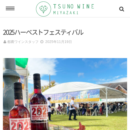
ONLINE SHOP
2025ハーベストフェスティバル
オンラインショッピング
都農ワインスタッフ
2025年11月19日
NEWSLETTERS
メールマガジン
ACCESSMAP
アクセスマップ
CONTACT
お問い合わせ