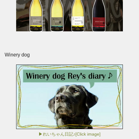
Winery dog
▶れいちゃん日記♪[Click image]