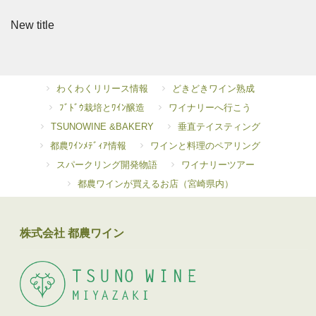
New title
わくわくリリース情報
どきどきワイン熟成
ﾌﾞﾄﾞｳ栽培とﾜｲﾝ醸造
ワイナリーへ行こう
TSUNOWINE &BAKERY
垂直テイスティング
都農ﾜｲﾝﾒﾃﾞｨｱ情報
ワインと料理のペアリング
スパークリング開発物語
ワイナリーツアー
都農ワインが買えるお店（宮崎県内）
株式会社 都農ワイン