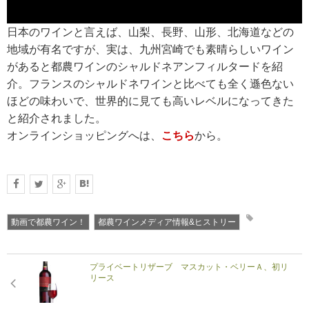
日本のワインと言えば、山梨、長野、山形、北海道などの
RECRUIT
地域が有名ですが、実は、九州宮崎でも素晴らしいワイン
求人情報
があると都農ワインのシャルドネアンフィルタードを紹
介。フランスのシャルドネワインと比べても全く遜色ない
ほどの味わいで、世界的に見ても高いレベルになってきた
DATA
と紹介されました。
会社概要
オンラインショッピングへは、
こちら
から。
動画で都農ワイン！
都農ワインメディア情報&ヒストリー
プライベートリザーブ マスカット・ベリーＡ、初リ
リース