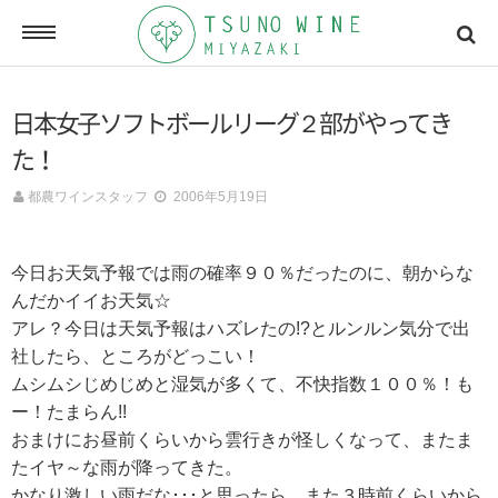
ONLINE SHOP
日本女子ソフトボールリーグ２部がやってき
オンラインショッピング
た！
都農ワインスタッフ
2006年5月19日
NEWSLETTERS
メールマガジン
今日お天気予報では雨の確率９０％だったのに、朝からな
んだかイイお天気☆
アレ？今日は天気予報はハズレたの!?とルンルン気分で出
ACCESSMAP
社したら、ところがどっこい！
アクセスマップ
ムシムシじめじめと湿気が多くて、不快指数１００％！も
ー！たまらん!!
おまけにお昼前くらいから雲行きが怪しくなって、またま
CONTACT
たイヤ～な雨が降ってきた。
お問い合わせ
かなり激しい雨だな･･･と思ったら、また３時前くらいから