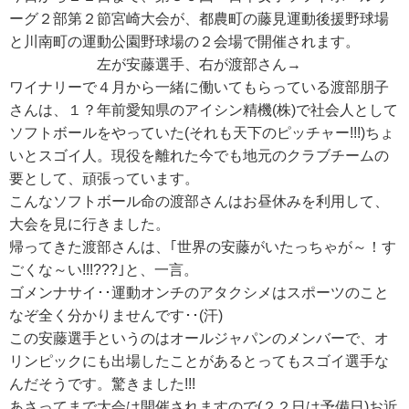
ーグ２部第２節宮崎大会が、都農町の藤見運動後援野球場
と川南町の運動公園野球場の２会場で開催されます。
左が安藤選手、右が渡部さん→
ワイナリーで４月から一緒に働いてもらっている渡部朋子
さんは、１？年前愛知県のアイシン精機(株)で社会人として
ソフトボールをやっていた(それも天下のピッチャー!!!)ちょ
いとスゴイ人。現役を離れた今でも地元のクラブチームの
要として、頑張っています。
こんなソフトボール命の渡部さんはお昼休みを利用して、
大会を見に行きました。
帰ってきた渡部さんは、｢世界の安藤がいたっちゃが～！す
ごくな～い!!!???｣と、一言。
ゴメンナサイ･･運動オンチのアタクシメはスポーツのこと
なぞ全く分かりませんです･･(汗)
この安藤選手というのはオールジャパンのメンバーで、オ
リンピックにも出場したことがあるとってもスゴイ選手な
んだそうです。驚きました!!!
あさってまで大会は開催されますので(２２日は予備日)お近