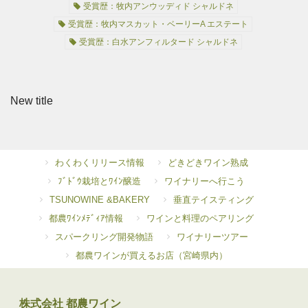
受賞歴：牧内アンウッディド シャルドネ
受賞歴：牧内マスカット・ベーリーA エステート
受賞歴：白水アンフィルタード シャルドネ
New title
わくわくリリース情報
どきどきワイン熟成
ﾌﾞﾄﾞｳ栽培とﾜｲﾝ醸造
ワイナリーへ行こう
TSUNOWINE &BAKERY
垂直テイスティング
都農ﾜｲﾝﾒﾃﾞｨｱ情報
ワインと料理のペアリング
スパークリング開発物語
ワイナリーツアー
都農ワインが買えるお店（宮崎県内）
株式会社 都農ワイン