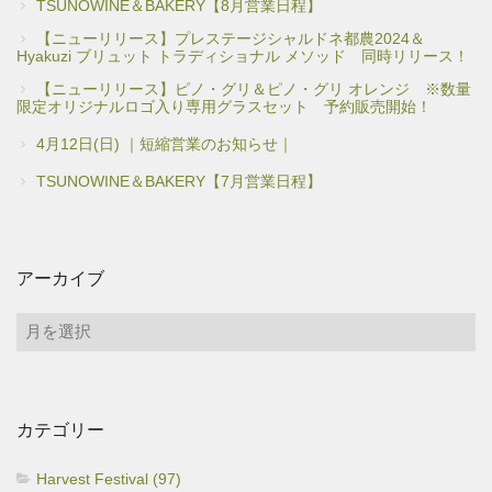
TSUNOWINE＆BAKERY【8月営業日程】
【ニューリリース】プレステージシャルドネ都農2024＆
Hyakuzi ブリュット トラディショナル メソッド 同時リリース！
【ニューリリース】ピノ・グリ＆ピノ・グリ オレンジ ※数量
限定オリジナルロゴ入り専用グラスセット 予約販売開始！
4月12日(日) ｜短縮営業のお知らせ｜
TSUNOWINE＆BAKERY【7月営業日程】
アーカイブ
ア
ー
カ
イ
カテゴリー
ブ
Harvest Festival (97)