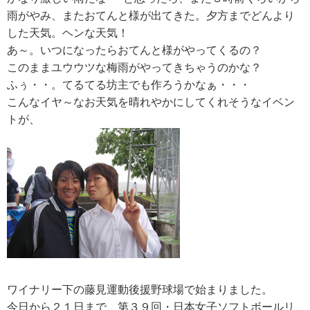
雨がやみ、またおてんと様が出てきた。夕方までどんより
した天気。ヘンな天気！
RECRUIT
あ～。いつになったらおてんと様がやってくるの？
求人情報
このままユウウツな梅雨がやってきちゃうのかな？
ふぅ・・。てるてる坊主でも作ろうかなぁ・・・
こんなイヤ～なお天気を晴れやかにしてくれそうなイベン
DATA
トが、
会社概要
ワイナリー下の藤見運動後援野球場で始まりました。
今日から２１日まで、第３９回・日本女子ソフトボールリ