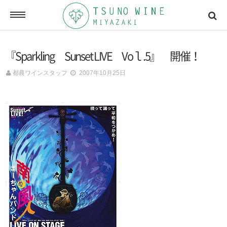
ONLINE SHOP
『Sparkling Sunset LIVE Voｌ.5』 開催！
オンラインショッピング
都農ワインスタッフ
2007年10月25日
NEWSLETTERS
メールマガジン
ACCESSMAP
アクセスマップ
CONTACT
お問い合わせ