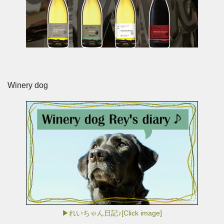
Winery dog
▶れいちゃん日記♪[Click image]