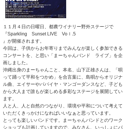
RECRUIT
求人情報
１１月４日の日曜日、都農ワイナリー野外ステージで
『Sparkling Sunset LIVE Voｌ.5
』が開催されます。
DATA
今回は、子供からお年寄りまでみんなが楽しく参加できる
会社概要
コンサートを、と思い「まーちゃんバンド ライブ」を企
画しました。
沖縄出身のまーちゃんこと、本名、山下正雄さんは、「唄
って踊って平和をつかめ」を合言葉に、島唄からオリジナ
ル曲、エイサーやパパイヤ・マンゴーダンスなど、子ども
から大人まで誰もが楽しめる多彩なステージを展開してい
ます。
人と人、人と自然のつながり、環境や平和について考えて
いただくきっかけになればいいなぁと思っています。
とっても楽しいバンドです。まーちゃんバンドとのワーク
ショップも計画していますので、みなさん、いっしょにパ