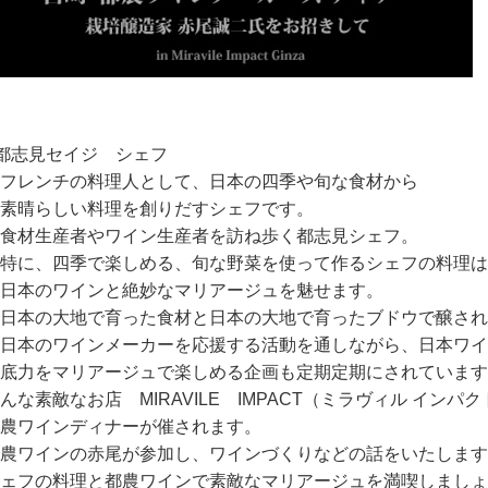
都志見セイジ シェフ
フレンチの料理人として、日本の四季や旬な食材から
素晴らしい料理を創りだすシェフです。
食材生産者やワイン生産者を訪ね歩く都志見シェフ。
特に、四季で楽しめる、旬な野菜を使って作るシェフの料理は
日本のワインと絶妙なマリアージュを魅せます。
日本の大地で育った食材と日本の大地で育ったブドウで醸され
日本のワインメーカーを応援する活動を通しながら、日本ワイ
底力をマリアージュで楽しめる企画も定期定期にされています
んな素敵なお店 MIRAVILE IMPACT（ミラヴィル インパ
農ワインディナーが催されます。
農ワインの赤尾が参加し、ワインづくりなどの話をいたします
ェフの料理と都農ワインで素敵なマリアージュを満喫しましょ