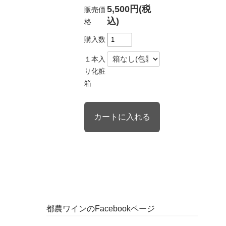
5,500円(税
販売価
込)
格
購入数
１本入
り化粧
箱
都農ワインのFacebookページ