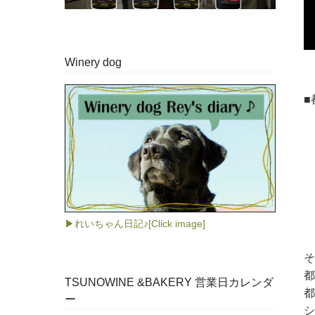
Winery dog
■
▶れいちゃん日記♪[Click image]
そ
都
TSUNOWINE &BAKERY 営業日カレンダ
都
ー
シ