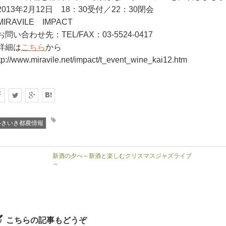
2013年2月12日 18：30受付／22：30閉会
MIRAVILE IMPACT
お問い合わせ先：TEL/FAX：03-5524-0417
詳細は
こちら
から
tp://www.miravile.net/impact/t_event_wine_kai12.htm
いきいき都農情報
新酒の夕べ～新酒と楽しむクリスマスジャズライブ
～
こちらの記事もどうぞ