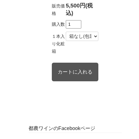
5,500円(税
販売価
込)
格
購入数
１本入
り化粧
箱
都農ワインのFacebookページ