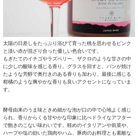
太陽の日差しをたっぷり浴びて育った桃を思わせるピンク
と淡い赤が混ざり合った優しい色合いです。
もぎたてのイチゴやラズベリー、ザクロのような甘さの中
に少しの酸味を感じる香り。グラスを回すと、パンが焼け
たような芳醇で奥行きのある香りも加わり、最後に感じる
柑橘のような爽やかな香りも良いアクセントになっていま
す。
酵母由来のうま味ときめ細かな泡が口の中で心地よく感じ
られ、香りからくる甘やかな印象に比べドライなアフター
で飽きのこない味わいです。軽めのイタリアンや前菜や、
ハーブや塩の効いた鶏肉やハム、豚肉のお料理とも素敵な