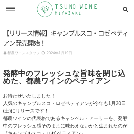
ONLINE SHOP
【リリース情報】キャンブルスコ・ロゼ ペティ
オンラインショッピング
アン 発売開始！
都農ワインスタッフ
2024年1月19日
NEWSLETTERS
メールマガジン
発酵中のフレッシュな旨味を閉じ込
めた、都農ワインのペティアン
ACCESSMAP
お待たせいたしました！
アクセスマップ
人気のキャンブルスコ・ロゼペティアンが今年も1月20日
(土)にリリースです！
都農ワインの代表格であるキャンベル・アーリーを、発酵
CONTACT
中のフレッシュ感そのままに味わえないかと生まれたのが
お問い合わせ
『キャンブルスコ・ロゼ ペティアン』。