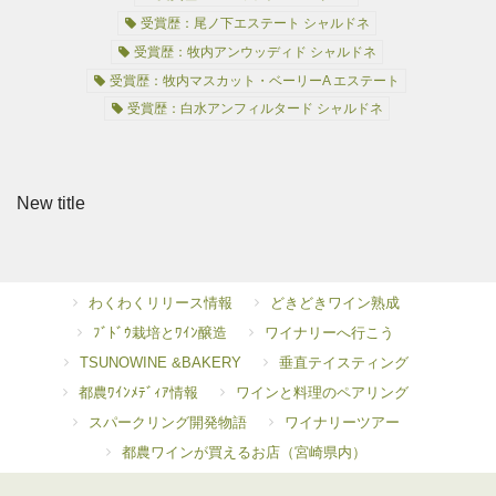
受賞歴：尾ノ下エステート シャルドネ
受賞歴：牧内アンウッディド シャルドネ
受賞歴：牧内マスカット・ベーリーA エステート
受賞歴：白水アンフィルタード シャルドネ
New title
わくわくリリース情報
どきどきワイン熟成
ﾌﾞﾄﾞｳ栽培とﾜｲﾝ醸造
ワイナリーへ行こう
TSUNOWINE &BAKERY
垂直テイスティング
都農ﾜｲﾝﾒﾃﾞｨｱ情報
ワインと料理のペアリング
スパークリング開発物語
ワイナリーツアー
都農ワインが買えるお店（宮崎県内）