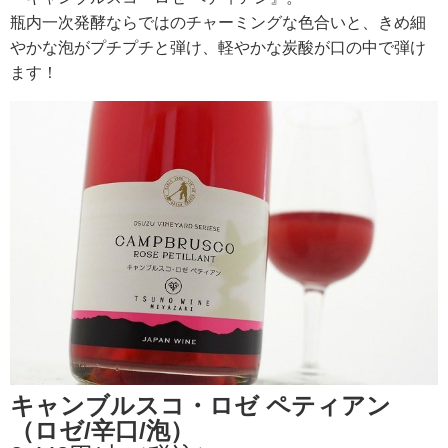
瓶内一次発酵ならではのチャーミングな色合いと、きめ細
やかな泡がプチプチと弾け、軽やかな炭酸が口の中で弾け
RECRUIT
ます！
求人情報
DATA
会社概要
キャンブルスコ・ロゼ ペティアン
（ロゼ/辛口/泡）