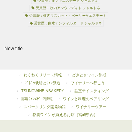
受賞歴：尾ノ下エステート シャルドネ
受賞歴：牧内アンウッディド シャルドネ
受賞歴：牧内マスカット・ベーリーA エステート
受賞歴：白水アンフィルタード シャルドネ
New title
わくわくリリース情報
どきどきワイン熟成
ﾌﾞﾄﾞｳ栽培とﾜｲﾝ醸造
ワイナリーへ行こう
TSUNOWINE &BAKERY
垂直テイスティング
都農ﾜｲﾝﾒﾃﾞｨｱ情報
ワインと料理のペアリング
スパークリング開発物語
ワイナリーツアー
都農ワインが買えるお店（宮崎県内）