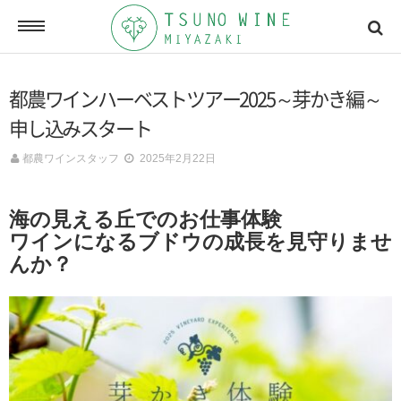
ONLINE SHOP
都農ワインハーベストツアー2025～芽かき編～
オンラインショッピング
申し込みスタート
都農ワインスタッフ
2025年2月22日
NEWSLETTERS
メールマガジン
海の見える丘でのお仕事体験
ワインになるブドウの成長を見守りませ
んか？
ACCESSMAP
アクセスマップ
CONTACT
お問い合わせ