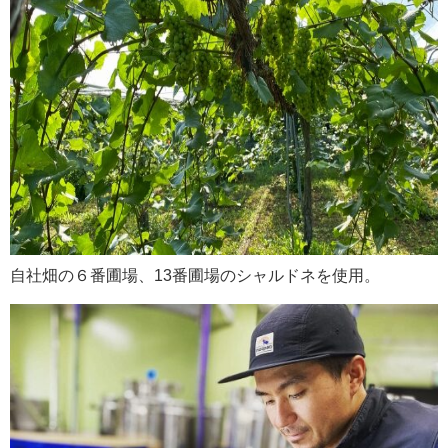
自社畑の６番圃場、13番圃場のシャルドネを使用。