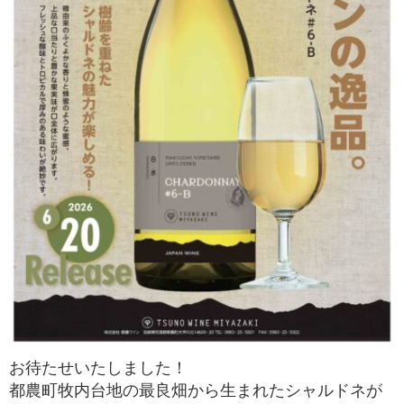
RECRUIT
求人情報
DATA
会社概要
お待たせいたしました！
都農町牧内台地の最良畑から生まれたシャルドネが