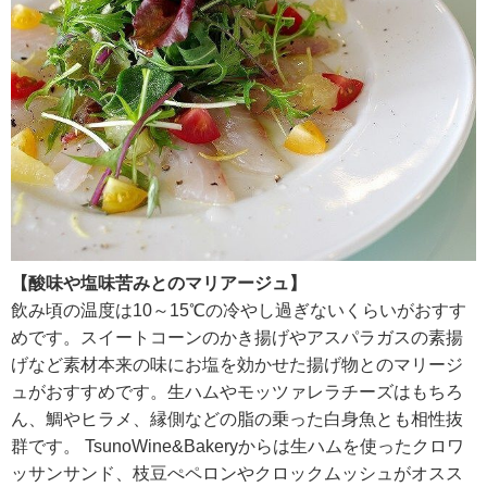
【酸味や塩味苦みとのマリアージュ】
飲み頃の温度は10～15℃の冷やし過ぎないくらいがおすす
めです。スイートコーンのかき揚げやアスパラガスの素揚
げなど素材本来の味にお塩を効かせた揚げ物とのマリージ
ュがおすすめです。生ハムやモッツァレラチーズはもちろ
ん、鯛やヒラメ、縁側などの脂の乗った白身魚とも相性抜
群です。 TsunoWine&Bakeryからは生ハムを使ったクロワ
ッサンサンド、枝豆ぺペロンやクロックムッシュがオスス