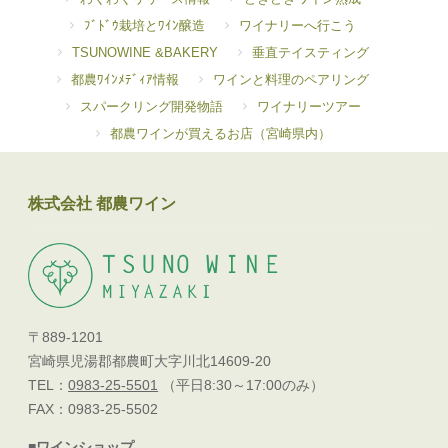
ﾌﾞﾄﾞｳ栽培とﾜｲﾝ醸造
ワイナリーへ行こう
TSUNOWINE &BAKERY
垂直テイスティング
都農ﾜｲﾝﾒﾃﾞｨｱ情報
ワインと料理のペアリング
スパークリング開発物語
ワイナリーツアー
都農ワインが買えるお店（宮崎県内）
株式会社 都農ワイン
〒889-1201
宮崎県児湯郡都農町大字川北14609-20
TEL：
0983-25-5501
（平日8:30～17:00のみ）
FAX：0983-25-5502
■ワインショップ