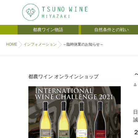
都農ワイン物語
自然条件との戦い
HOME
インフォメーション
～臨時休業のお知らせ～
都農ワイン オンラインショップ
日
誠