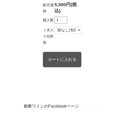
5,500円(税
販売価
込)
格
購入数
１本入
り化粧
箱
都農ワインのFacebookページ