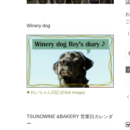
お
ご
Winery dog
（
▶れいちゃん日記♪[Click image]
TSUNOWINE &BAKERY 営業日カレンダ
ー