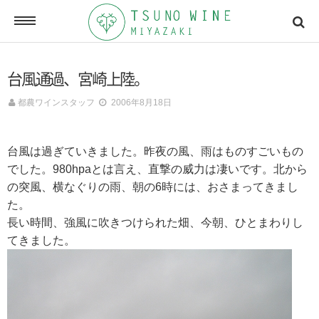
ONLINE SHOP
台風通過、宮崎上陸。
オンラインショッピング
都農ワインスタッフ
2006年8月18日
NEWSLETTERS
台風は過ぎていきました。昨夜の風、雨はものすごいもの
メールマガジン
でした。980hpaとは言え、直撃の威力は凄いです。北から
の突風、横なぐりの雨、朝の6時には、おさまってきまし
た。
ACCESSMAP
長い時間、強風に吹きつけられた畑、今朝、ひとまわりし
アクセスマップ
てきました。
CONTACT
お問い合わせ