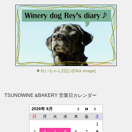
▶れいちゃん日記♪[Click image]
TSUNOWINE &BAKERY 営業日カレンダー
2026年 8月
日
月
火
水
木
金
土
1
2
3
4
5
6
7
8