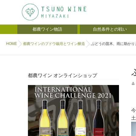
都農ワイン物語
自然条件との戦い
HOME
都農ワインのブドウ栽培とワイン醸造
ぶどうの苗木、雨に助かり
都農ワイン オンラインショップ
今
土