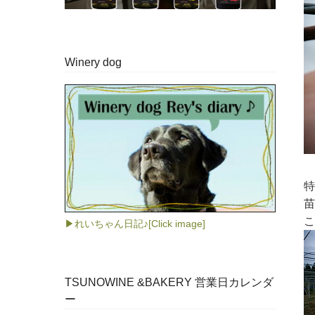
Winery dog
特
苗
こ
▶れいちゃん日記♪[Click image]
TSUNOWINE &BAKERY 営業日カレンダ
ー