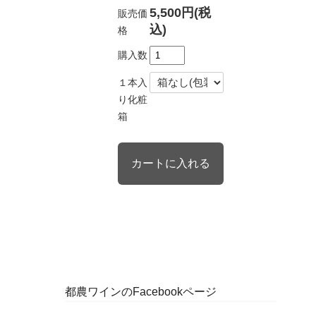
5,500円(税
販売価
込)
格
購入数
１本入
り化粧
箱
都農ワインのFacebookページ