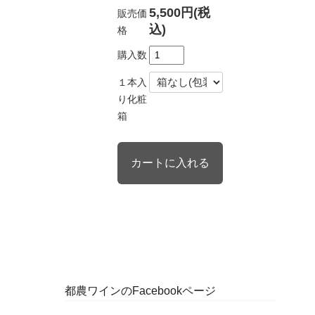
5,500円(税
販売価
込)
格
購入数
１本入
り化粧
箱
都農ワインのFacebookページ