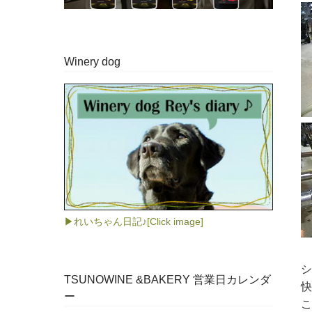
Winery dog
▶れいちゃん日記♪[Click image]
シ
TSUNOWINE &BAKERY 営業日カレンダ
快
ー
こ