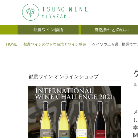
都農ワイン物語
自然条件との戦い
HOME
都農ワインのブドウ栽培とワイン醸造
ケイソウ土ろ過、順調です
都農ワイン オンラインショップ
メ
し
幸
閉