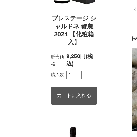
プレステージ シ
ャルドネ 都農
2024 【化粧箱
入】
8,250円(税
販売価
込)
格
購入数