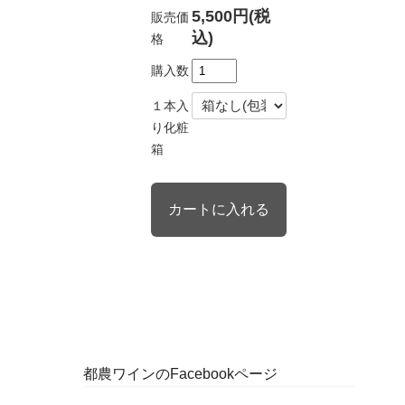
5,500円(税
販売価
込)
格
購入数
１本入
り化粧
箱
都農ワインのFacebookページ