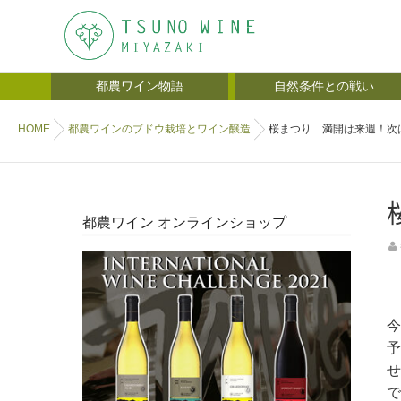
都農ワイン物語
自然条件との戦い
HOME
都農ワインのブドウ栽培とワイン醸造
桜まつり 満開は来週！次
都農ワイン オンラインショップ
今
予
せ
で