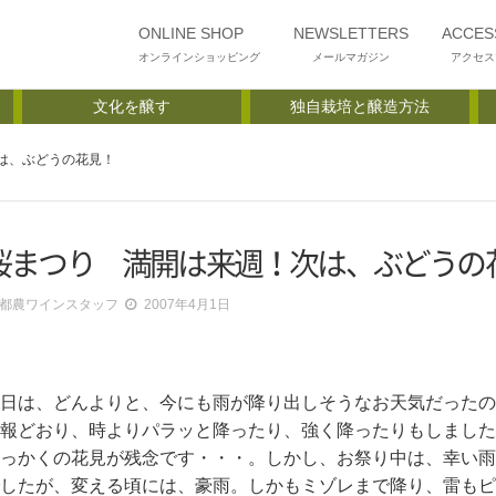
ONLINE SHOP
NEWSLETTERS
ACCES
オンラインショッピング
メールマガジン
アクセス
文化を醸す
独自栽培と醸造方法
は、ぶどうの花見！
桜まつり 満開は来週！次は、ぶどうの
都農ワインスタッフ
2007年4月1日
日は、どんよりと、今にも雨が降り出しそうなお天気だったの
報どおり、時よりパラッと降ったり、強く降ったりもしました
っかくの花見が残念です・・・。しかし、お祭り中は、幸い雨
したが、変える頃には、豪雨。しかもミゾレまで降り、雷もピ