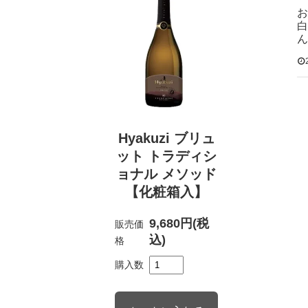
お
白
ん
Hyakuzi ブリュ
ット トラディシ
ョナル メソッド
【化粧箱入】
9,680円(税
販売価
込)
格
購入数