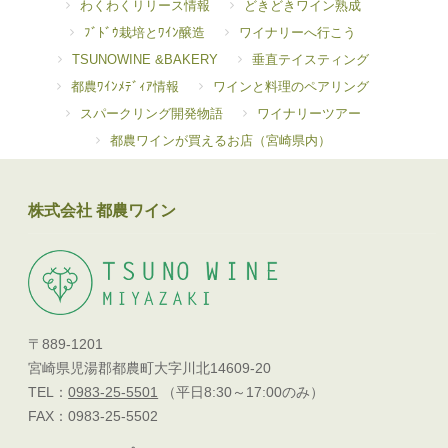
わくわくリリース情報
どきどきワイン熟成
ﾌﾞﾄﾞｳ栽培とﾜｲﾝ醸造
ワイナリーへ行こう
TSUNOWINE &BAKERY
垂直テイスティング
都農ﾜｲﾝﾒﾃﾞｨｱ情報
ワインと料理のペアリング
スパークリング開発物語
ワイナリーツアー
都農ワインが買えるお店（宮崎県内）
株式会社 都農ワイン
〒889-1201
宮崎県児湯郡都農町大字川北14609-20
TEL：
0983-25-5501
（平日8:30～17:00のみ）
FAX：0983-25-5502