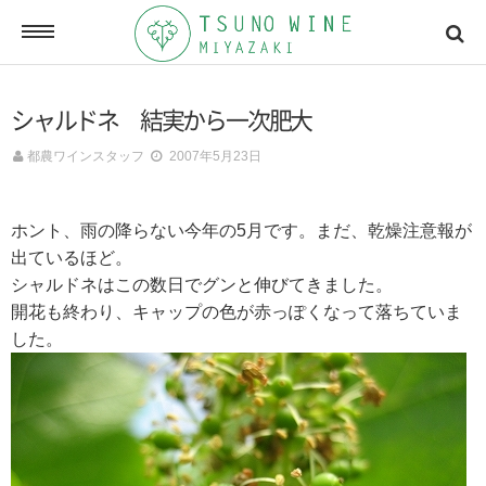
ONLINE SHOP
シャルドネ 結実から一次肥大
オンラインショッピング
都農ワインスタッフ
2007年5月23日
NEWSLETTERS
ホント、雨の降らない今年の5月です。まだ、乾燥注意報が
メールマガジン
出ているほど。
シャルドネはこの数日でグンと伸びてきました。
開花も終わり、キャップの色が赤っぽくなって落ちていま
ACCESSMAP
した。
アクセスマップ
CONTACT
お問い合わせ