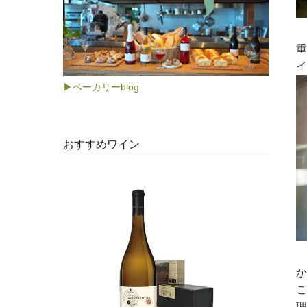
重
イ
▶ベーカリーblog
おすすめワイン
か
こ