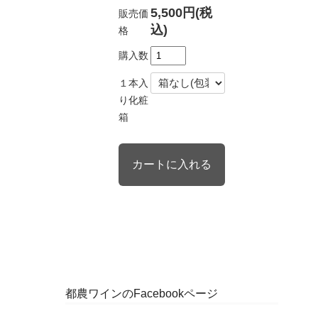
5,500円(税
販売価
込)
格
購入数
１本入
り化粧
箱
都農ワインのFacebookページ