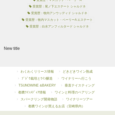
受賞歴：尾ノ下エステート シャルドネ
受賞歴：牧内アンウッディド シャルドネ
受賞歴：牧内マスカット・ベーリーA エステート
受賞歴：白水アンフィルタード シャルドネ
New title
わくわくリリース情報
どきどきワイン熟成
ﾌﾞﾄﾞｳ栽培とﾜｲﾝ醸造
ワイナリーへ行こう
TSUNOWINE &BAKERY
垂直テイスティング
都農ﾜｲﾝﾒﾃﾞｨｱ情報
ワインと料理のペアリング
スパークリング開発物語
ワイナリーツアー
都農ワインが買えるお店（宮崎県内）