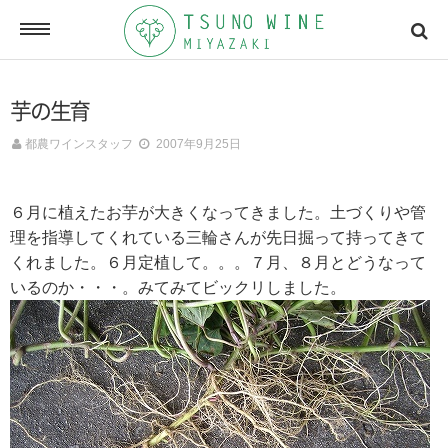
ONLINE SHOP
芋の生育
オンラインショッピング
都農ワインスタッフ
2007年9月25日
NEWSLETTERS
６月に植えたお芋が大きくなってきました。土づくりや管
メールマガジン
理を指導してくれている三輪さんが先日掘って持ってきて
くれました。６月定植して。。。７月、８月とどうなって
いるのか・・・。みてみてビックリしました。
ACCESSMAP
アクセスマップ
CONTACT
お問い合わせ