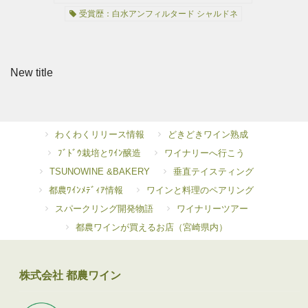
受賞歴：白水アンフィルタード シャルドネ
New title
わくわくリリース情報
どきどきワイン熟成
ﾌﾞﾄﾞｳ栽培とﾜｲﾝ醸造
ワイナリーへ行こう
TSUNOWINE &BAKERY
垂直テイスティング
都農ﾜｲﾝﾒﾃﾞｨｱ情報
ワインと料理のペアリング
スパークリング開発物語
ワイナリーツアー
都農ワインが買えるお店（宮崎県内）
株式会社 都農ワイン