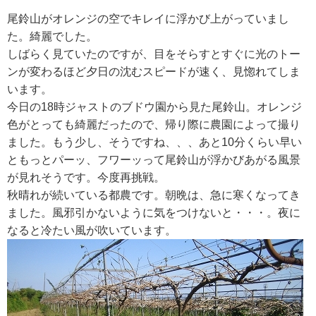
尾鈴山がオレンジの空でキレイに浮かび上がっていまし
た。綺麗でした。
RECRUIT
しばらく見ていたのですが、目をそらすとすぐに光のトー
求人情報
ンが変わるほど夕日の沈むスピードが速く、見惚れてしま
います。
今日の18時ジャストのブドウ園から見た尾鈴山。オレンジ
DATA
色がとっても綺麗だったので、帰り際に農園によって撮り
会社概要
ました。もう少し、そうですね、、、あと10分くらい早い
ともっとパーッ、フワーッって尾鈴山が浮かびあがる風景
が見れそうです。今度再挑戦。
秋晴れが続いている都農です。朝晩は、急に寒くなってき
ました。風邪引かないように気をつけないと・・・。夜に
なると冷たい風が吹いています。