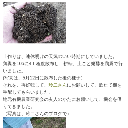
RECRUIT
求人情報
DATA
会社概要
土作りは、連休明けの天気のいい時期にしていました。
鶏糞を10aに4ｔ程度散布し、耕転、土ごと発酵を鶏糞で行
いました。
(写真は、5月12日に散布した後の様子）
それを、再好転して、
玲二さん
にお願いして、畝たて機を
手配してもらいました。
地元有機農業研究会の友人のかたにお願いして、機会を借
りてきました。
（写真は、玲二さんのブログで）