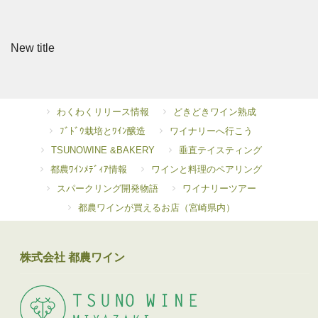
New title
わくわくリリース情報
どきどきワイン熟成
ﾌﾞﾄﾞｳ栽培とﾜｲﾝ醸造
ワイナリーへ行こう
TSUNOWINE &BAKERY
垂直テイスティング
都農ﾜｲﾝﾒﾃﾞｨｱ情報
ワインと料理のペアリング
スパークリング開発物語
ワイナリーツアー
都農ワインが買えるお店（宮崎県内）
株式会社 都農ワイン