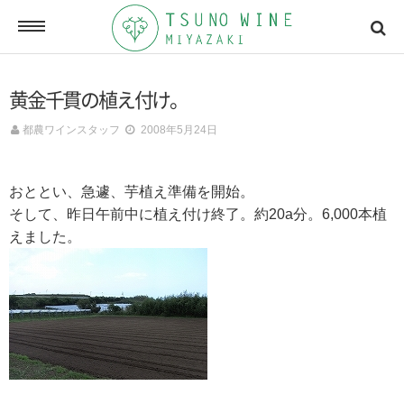
ONLINE SHOP
黄金千貫の植え付け。
オンラインショッピング
都農ワインスタッフ
2008年5月24日
NEWSLETTERS
おととい、急遽、芋植え準備を開始。
メールマガジン
そして、昨日午前中に植え付け終了。約20a分。6,000本植
えました。
ACCESSMAP
アクセスマップ
CONTACT
お問い合わせ