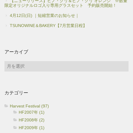
【ニューリリース】ピノ・グリ＆ピノ・グリ オレンジ ※数量
限定オリジナルロゴ入り専用グラスセット 予約販売開始！
4月12日(日) ｜短縮営業のお知らせ｜
TSUNOWINE＆BAKERY【7月営業日程】
アーカイブ
ア
ー
カ
イ
カテゴリー
ブ
Harvest Festival (97)
HF2007年 (1)
HF2008年 (2)
HF2009年 (1)