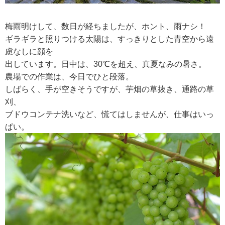
梅雨明けして、数日が経ちましたが、ホント、雨ナシ！
RECRUIT
ギラギラと照りつける太陽は、すっきりとした青空から遠
求人情報
慮なしに顔を
出しています。日中は、30℃を超え、真夏なみの暑さ。
農場での作業は、今日でひと段落。
DATA
しばらく、手が空きそうですが、芋畑の草抜き、通路の草
会社概要
刈、
ブドウコンテナ洗いなど、慌てはしませんが、仕事はいっ
ぱい。