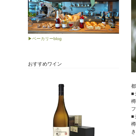
▶ベーカリーblog
おすすめワイン
都
■
樽
フ
■
樽
き