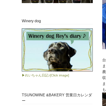
Winery dog
台
ま
農
▶れいちゃん日記♪[Click image]
収
ま
も
TSUNOWINE &BAKERY 営業日カレンダ
ー