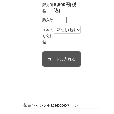
5,500円(税
販売価
込)
格
購入数
１本入
り化粧
箱
都農ワインのFacebookページ