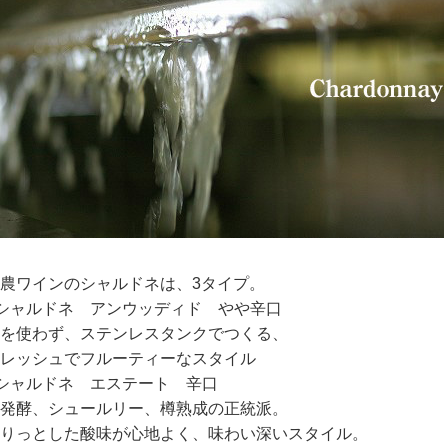
農ワインのシャルドネは、3タイプ。
シャルドネ アンウッディド やや辛口
を使わず、ステンレスタンクでつくる、
レッシュでフルーティーなスタイル
シャルドネ エステート 辛口
発酵、シュールリー、樽熟成の正統派。
りっとした酸味が心地よく、味わい深いスタイル。