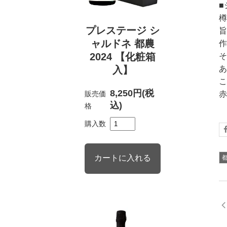
■
樽
プレステージ シ
旨
ャルドネ 都農
作
2024 【化粧箱
そ
入】
あ
こ
8,250円(税
販売価
赤
込)
格
購入数