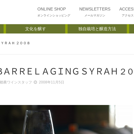
ONLINE SHOP
NEWSLETTERS
ACCES
オンラインショッピング
メールマガジン
アクセス
文化を醸す
独自栽培と醸造方法
ＳＹＲＡＨ ２００８
ＢＡＲＲＥＬ ＡＧＩＮＧ ＳＹＲＡＨ ２
都農ワインスタッフ
2008年11月5日