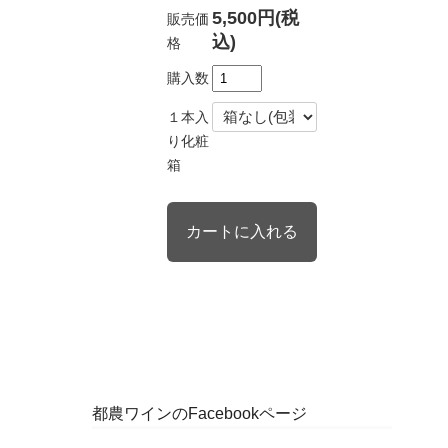
5,500円(税
販売価
込)
格
購入数
１本入
り化粧
箱
都農ワインのFacebookページ