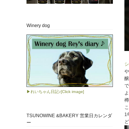
Winery dog
シ
や
醸
で
▶れいちゃん日記♪[Click image]
よ
樽
こ
1
TSUNOWINE &BAKERY 営業日カレンダ
ど
ー