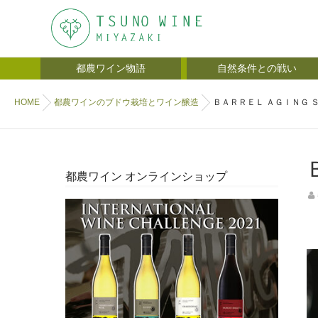
都農ワイン物語
自然条件との戦い
HOME
都農ワインのブドウ栽培とワイン醸造
ＢＡＲＲＥＬ ＡＧＩＮＧ 
都農ワイン オンラインショップ