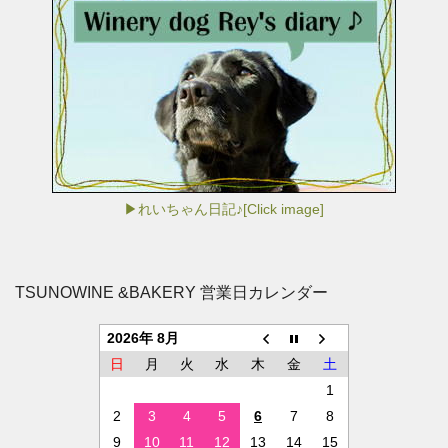
▶れいちゃん日記♪[Click image]
TSUNOWINE &BAKERY 営業日カレンダー
2026年 8月
日
月
火
水
木
金
土
1
2
3
4
5
6
7
8
9
10
11
12
13
14
15