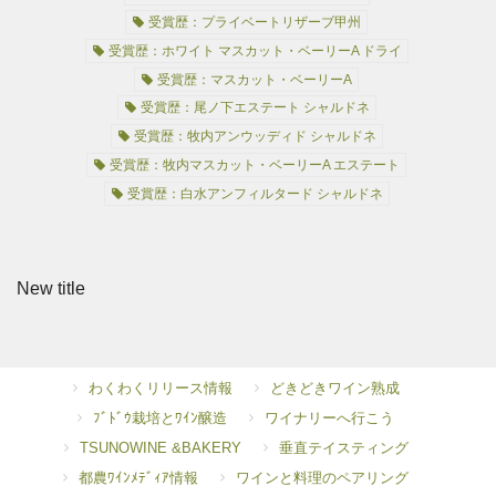
受賞歴：プライベートリザーブ甲州
受賞歴：ホワイト マスカット・ベーリーA ドライ
受賞歴：マスカット・ベーリーA
受賞歴：尾ノ下エステート シャルドネ
受賞歴：牧内アンウッディド シャルドネ
受賞歴：牧内マスカット・ベーリーA エステート
受賞歴：白水アンフィルタード シャルドネ
New title
わくわくリリース情報
どきどきワイン熟成
ﾌﾞﾄﾞｳ栽培とﾜｲﾝ醸造
ワイナリーへ行こう
TSUNOWINE &BAKERY
垂直テイスティング
都農ﾜｲﾝﾒﾃﾞｨｱ情報
ワインと料理のペアリング