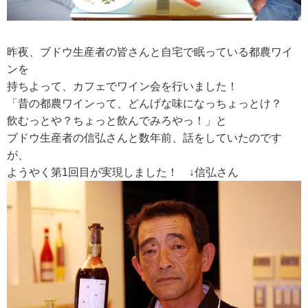
RECRUIT
昨夜、ブドウ生産者の皆さんと自宅で眠っている都農ワイ
求人情報
ンを
持ちよって、カフェでワイン会を行いました！
「昔の都農ワインって、どんげな味になっちょっとけ？
DATA
飲むっとや？ちょっと飲んでみろやっ！」と
会社概要
ブドウ生産者の信弘さんと数年前、話をしていたのです
が、
ようやく第1回目が実現しました！ ↓信弘さん