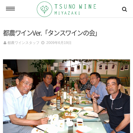
ONLINE SHOP
都農ワインVer.「タンスワインの会」
オンラインショッピング
都農ワインスタッフ
2009年6月19日
NEWSLETTERS
メールマガジン
ACCESSMAP
アクセスマップ
CONTACT
お問い合わせ