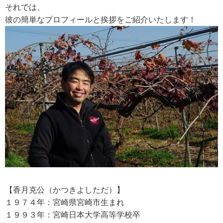
それでは、
彼の簡単なプロフィールと挨拶をご紹介いたします！
RECRUIT
求人情報
DATA
会社概要
【香月克公（かつきよしただ）】
１９７４年：宮崎県宮崎市生まれ
１９９３年：宮崎日本大学高等学校卒