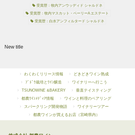
受賞歴：牧内アンウッディド シャルドネ
受賞歴：牧内マスカット・ベーリーA エステート
受賞歴：白水アンフィルタード シャルドネ
New title
わくわくリリース情報
どきどきワイン熟成
ﾌﾞﾄﾞｳ栽培とﾜｲﾝ醸造
ワイナリーへ行こう
TSUNOWINE &BAKERY
垂直テイスティング
都農ﾜｲﾝﾒﾃﾞｨｱ情報
ワインと料理のペアリング
スパークリング開発物語
ワイナリーツアー
都農ワインが買えるお店（宮崎県内）