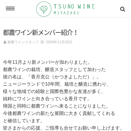
ONLINE SHOP
都農ワイン新メンバー紹介！
オンラインショッピング
都農ワインスタッフ
2009年12月30日
NEWSLETTERS
今年11月より新メンバーが加わりました。
メールマガジン
都農ワインの栽培、醸造スタッフとして加わった
彼の名は、「香月克公（かつきよしただ）」。
ニュージーランドで10年間、栽培と醸造に携わり、
ACCESSMAP
様々な地域での経験と国際色豊かな友達が多く、
アクセスマップ
純粋にワインと向き合っている香月です。
帰国と同時に都農ワインへ来ることになりました。
今後都農ワインの新たな展開に大きく貢献してくれる
CONTACT
と確信しています。
お問い合わせ
皆さまからの応援、ご指導も合せてお願い申し上げます。