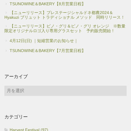
TSUNOWINE＆BAKERY【8月営業日程】
【ニューリリース】プレステージシャルドネ都農2024＆
Hyakuzi ブリュット トラディショナル メソッド 同時リリース！
【ニューリリース】ピノ・グリ＆ピノ・グリ オレンジ ※数量
限定オリジナルロゴ入り専用グラスセット 予約販売開始！
4月12日(日) ｜短縮営業のお知らせ｜
TSUNOWINE＆BAKERY【7月営業日程】
アーカイブ
ア
ー
カ
イ
カテゴリー
ブ
Harvest Festival (97)