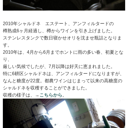
RECRUIT
求人情報
2010年シャルドネ エステート、アンフィルタードの
樽熟成6ヶ月経過し、樽からワインを引き上げました。
ステンレスタンクで数日寝かせオリを沈ませ瓶詰となりま
す。
DATA
2010年は、4月から6月までホントに雨の多い春、初夏とな
会社概要
り、
厳しい気候でしたが、7月以降は好天に恵まれました。
特に6耕区シャルドネは、アンフィルタードになりますが、
なんと糖度が22度。都農ワインはじまって以来の高糖度の
シャルドネを収穫することができました。
収穫の様子は、→
こちらから
。