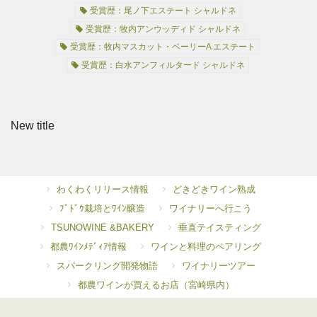
受賞歴：尾ノ下エステート シャルドネ
受賞歴：牧内アンウッディド シャルドネ
受賞歴：牧内マスカット・ベーリーA エステート
受賞歴：白水アンフィルタード シャルドネ
New title
わくわくリリース情報
どきどきワイン熟成
ﾌﾞﾄﾞｳ栽培とﾜｲﾝ醸造
ワイナリーへ行こう
TSUNOWINE &BAKERY
垂直テイスティング
都農ﾜｲﾝﾒﾃﾞｨｱ情報
ワインと料理のペアリング
スパークリング開発物語
ワイナリーツアー
都農ワインが買えるお店（宮崎県内）