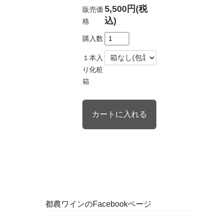
5,500円(税
販売価
込)
格
購入数
１本入
り化粧
箱
都農ワインのFacebookページ