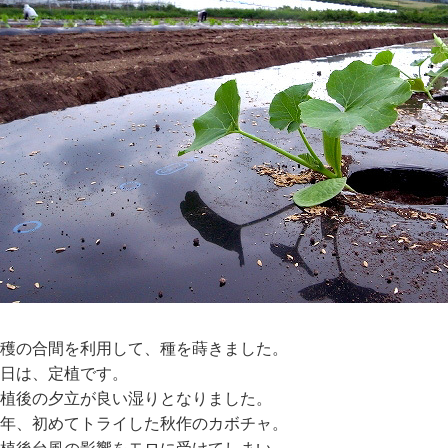
穫の合間を利用して、種を蒔きました。
日は、定植です。
植後の夕立が良い湿りとなりました。
年、初めてトライした秋作のカボチャ。