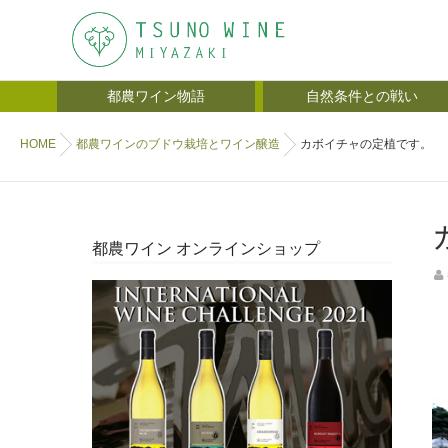
都農ワイン物語
自然条件との戦い
HOME
都農ワインのブドウ栽培とワイン醸造
カボイチャの定植です。
都農ワイン オンラインショップ