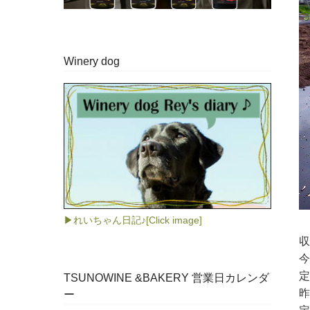
Winery dog
▶れいちゃん日記♪[Click image]
収
今
定
TSUNOWINE &BAKERY 営業日カレンダ
昨
ー