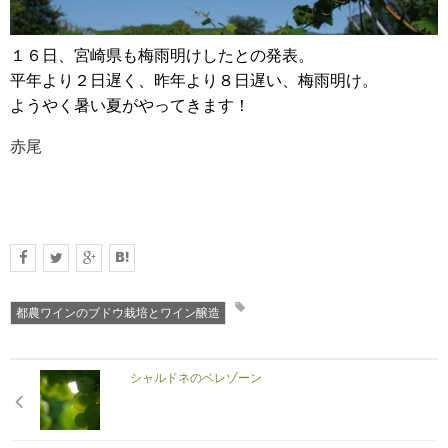
１６日、宮崎県も梅雨明けしたとの発表。
RECRUIT
平年より２日遅く、昨年より８日遅い、梅雨明け。
求人情報
ようやく暑い夏がやってきます！
赤尾
DATA
会社概要
都農ワインのブドウ栽培とワイン醸造
シャルドネのベレゾーン