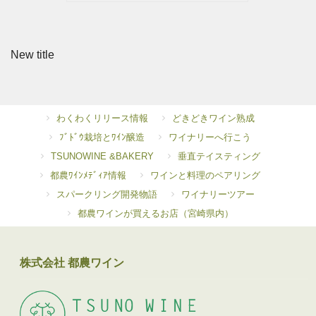
New title
わくわくリリース情報
どきどきワイン熟成
ﾌﾞﾄﾞｳ栽培とﾜｲﾝ醸造
ワイナリーへ行こう
TSUNOWINE &BAKERY
垂直テイスティング
都農ﾜｲﾝﾒﾃﾞｨｱ情報
ワインと料理のペアリング
スパークリング開発物語
ワイナリーツアー
都農ワインが買えるお店（宮崎県内）
株式会社 都農ワイン