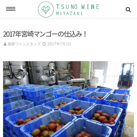
ONLINE SHOP
2017年宮崎マンゴーの仕込み！
オンラインショッピング
都農ワインスタッフ
2017年7月1日
NEWSLETTERS
メールマガジン
ACCESSMAP
アクセスマップ
CONTACT
お問い合わせ