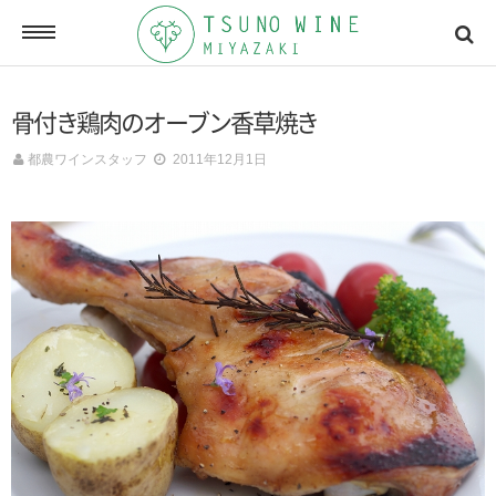
ONLINE SHOP
骨付き鶏肉のオーブン香草焼き
オンラインショッピング
都農ワインスタッフ
2011年12月1日
NEWSLETTERS
メールマガジン
ACCESSMAP
アクセスマップ
CONTACT
お問い合わせ