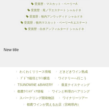
受賞歴：マスカット・ベーリーA
受賞歴：尾ノ下エステート シャルドネ
受賞歴：牧内アンウッディド シャルドネ
受賞歴：牧内マスカット・ベーリーA エステート
受賞歴：白水アンフィルタード シャルドネ
New title
わくわくリリース情報
どきどきワイン熟成
ﾌﾞﾄﾞｳ栽培とﾜｲﾝ醸造
ワイナリーへ行こう
TSUNOWINE &BAKERY
垂直テイスティング
都農ﾜｲﾝﾒﾃﾞｨｱ情報
ワインと料理のペアリング
スパークリング開発物語
ワイナリーツアー
都農ワインが買えるお店（宮崎県内）