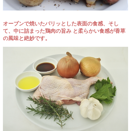
RECRUIT
オーブンで焼いたパリッとした表面の食感、そし
求人情報
て、中に詰まった鶏肉の旨み と柔らかい食感が香草
の風味と絶妙です。
DATA
会社概要