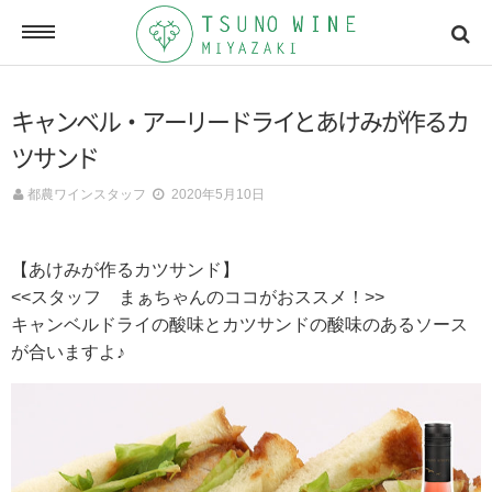
ONLINE SHOP
キャンベル・アーリードライとあけみが作るカ
オンラインショッピング
ツサンド
都農ワインスタッフ
2020年5月10日
NEWSLETTERS
メールマガジン
【あけみが作るカツサンド】
<<スタッフ まぁちゃんのココがおススメ！>>
キャンベルドライの酸味とカツサンドの酸味のあるソース
ACCESSMAP
が合いますよ♪
アクセスマップ
CONTACT
お問い合わせ