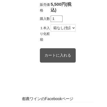
5,500円(税
販売価
込)
格
購入数
１本入
り化粧
箱
都農ワインのFacebookページ