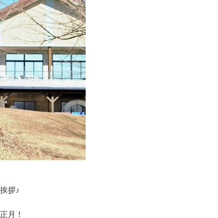
挨拶♪
正月！