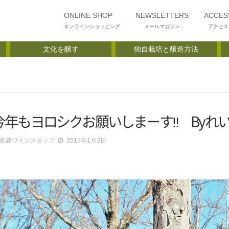
ONLINE SHOP
NEWSLETTERS
ACCES
オンラインショッピング
メールマガジン
アクセス
文化を醸す
独自栽培と醸造方法
今年もヨロシクお願いしまーす‼ Byれ
都農ワインスタッフ
2019年1月3日