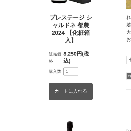
プレステージ シ
れ
ャルドネ 都農
嬉
2024 【化粧箱
大
お
入】
8,250円(税
販売価
込)
格
購入数