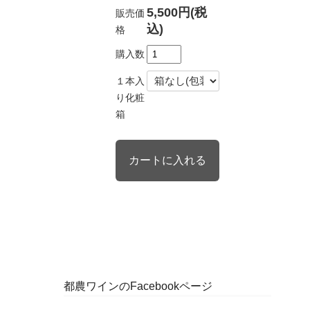
5,500円(税
販売価
込)
格
購入数
１本入
り化粧
箱
都農ワインのFacebookページ