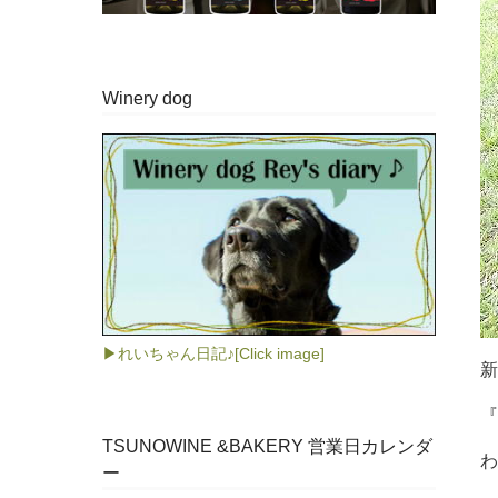
Winery dog
▶れいちゃん日記♪[Click image]
新
『
TSUNOWINE &BAKERY 営業日カレンダ
わ
ー