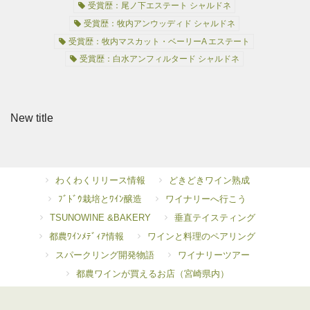
受賞歴：尾ノ下エステート シャルドネ
受賞歴：牧内アンウッディド シャルドネ
受賞歴：牧内マスカット・ベーリーA エステート
受賞歴：白水アンフィルタード シャルドネ
New title
わくわくリリース情報
どきどきワイン熟成
ﾌﾞﾄﾞｳ栽培とﾜｲﾝ醸造
ワイナリーへ行こう
TSUNOWINE &BAKERY
垂直テイスティング
都農ﾜｲﾝﾒﾃﾞｨｱ情報
ワインと料理のペアリング
スパークリング開発物語
ワイナリーツアー
都農ワインが買えるお店（宮崎県内）