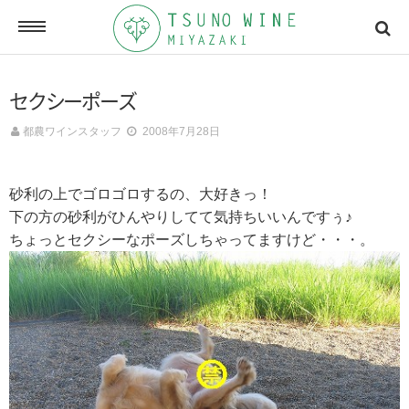
ONLINE SHOP
セクシーポーズ
オンラインショッピング
都農ワインスタッフ
2008年7月28日
NEWSLETTERS
砂利の上でゴロゴロするの、大好きっ！
メールマガジン
下の方の砂利がひんやりしてて気持ちいいんですぅ♪
ちょっとセクシーなポーズしちゃってますけど・・・。
ACCESSMAP
アクセスマップ
CONTACT
お問い合わせ