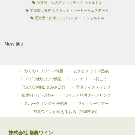
受賞歴：牧内アンウッディド シャルドネ
受賞歴：牧内マスカット・ベーリーA エステート
受賞歴：白水アンフィルタード シャルドネ
New title
わくわくリリース情報
どきどきワイン熟成
ﾌﾞﾄﾞｳ栽培とﾜｲﾝ醸造
ワイナリーへ行こう
TSUNOWINE &BAKERY
垂直テイスティング
都農ﾜｲﾝﾒﾃﾞｨｱ情報
ワインと料理のペアリング
スパークリング開発物語
ワイナリーツアー
都農ワインが買えるお店（宮崎県内）
株式会社 都農ワイン