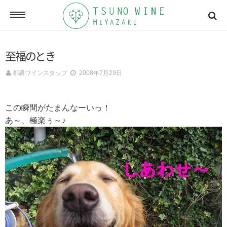
ONLINE SHOP
至福のとき
オンラインショッピング
都農ワインスタッフ
2008年7月29日
NEWSLETTERS
この瞬間がたまんなーいっ！
メールマガジン
あ～、極楽ぅ～♪
ACCESSMAP
アクセスマップ
CONTACT
お問い合わせ