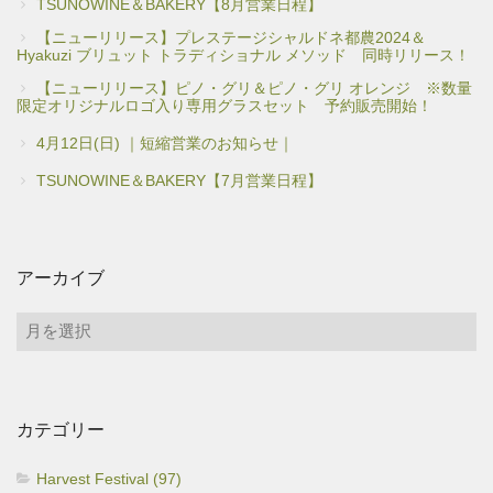
TSUNOWINE＆BAKERY【8月営業日程】
【ニューリリース】プレステージシャルドネ都農2024＆
Hyakuzi ブリュット トラディショナル メソッド 同時リリース！
【ニューリリース】ピノ・グリ＆ピノ・グリ オレンジ ※数量
限定オリジナルロゴ入り専用グラスセット 予約販売開始！
4月12日(日) ｜短縮営業のお知らせ｜
TSUNOWINE＆BAKERY【7月営業日程】
アーカイブ
ア
ー
カ
イ
カテゴリー
ブ
Harvest Festival (97)