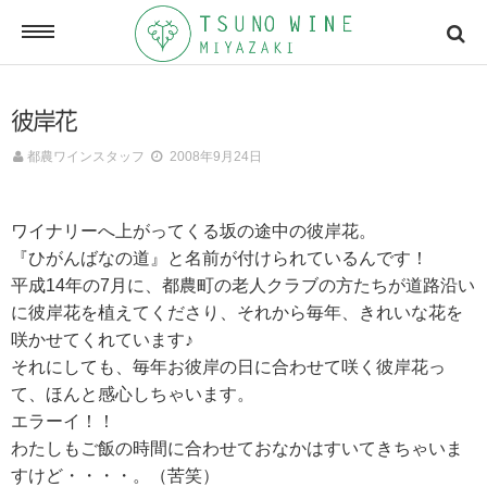
ONLINE SHOP
彼岸花
オンラインショッピング
都農ワインスタッフ
2008年9月24日
NEWSLETTERS
ワイナリーへ上がってくる坂の途中の彼岸花。
メールマガジン
『ひがんばなの道』と名前が付けられているんです！
平成14年の7月に、都農町の老人クラブの方たちが道路沿い
に彼岸花を植えてくださり、それから毎年、きれいな花を
ACCESSMAP
咲かせてくれています♪
アクセスマップ
それにしても、毎年お彼岸の日に合わせて咲く彼岸花っ
て、ほんと感心しちゃいます。
エラーイ！！
CONTACT
わたしもご飯の時間に合わせておなかはすいてきちゃいま
お問い合わせ
すけど・・・・。（苦笑）