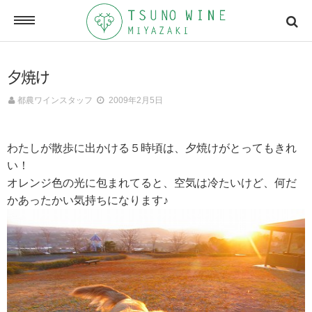
ONLINE SHOP
夕焼け
オンラインショッピング
都農ワインスタッフ
2009年2月5日
NEWSLETTERS
メールマガジン
わたしが散歩に出かける５時頃は、夕焼けがとってもきれ
い！
ACCESSMAP
オレンジ色の光に包まれてると、空気は冷たいけど、何だ
アクセスマップ
かあったかい気持ちになります♪
CONTACT
お問い合わせ
RECRUIT
求人情報