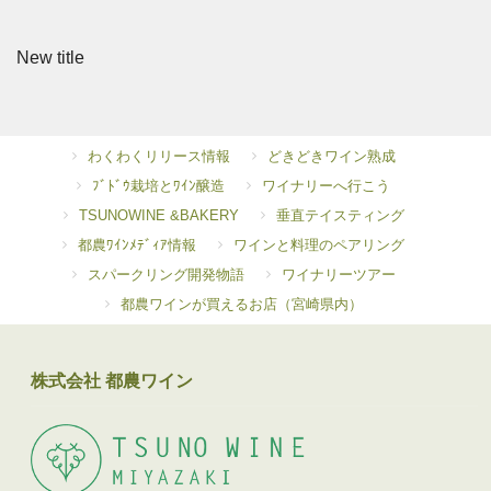
New title
わくわくリリース情報
どきどきワイン熟成
ﾌﾞﾄﾞｳ栽培とﾜｲﾝ醸造
ワイナリーへ行こう
TSUNOWINE &BAKERY
垂直テイスティング
都農ﾜｲﾝﾒﾃﾞｨｱ情報
ワインと料理のペアリング
スパークリング開発物語
ワイナリーツアー
都農ワインが買えるお店（宮崎県内）
株式会社 都農ワイン