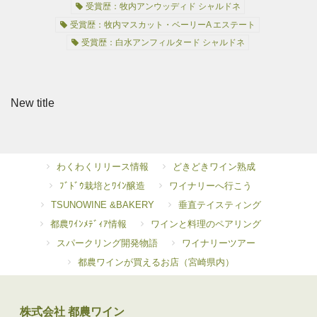
受賞歴：牧内アンウッディド シャルドネ
受賞歴：牧内マスカット・ベーリーA エステート
受賞歴：白水アンフィルタード シャルドネ
New title
わくわくリリース情報
どきどきワイン熟成
ﾌﾞﾄﾞｳ栽培とﾜｲﾝ醸造
ワイナリーへ行こう
TSUNOWINE &BAKERY
垂直テイスティング
都農ﾜｲﾝﾒﾃﾞｨｱ情報
ワインと料理のペアリング
スパークリング開発物語
ワイナリーツアー
都農ワインが買えるお店（宮崎県内）
株式会社 都農ワイン