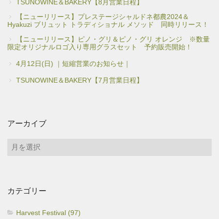
TSUNOWINE＆BAKERY【8月営業日程】
【ニューリリース】プレステージシャルドネ都農2024＆
Hyakuzi ブリュット トラディショナル メソッド 同時リリース！
【ニューリリース】ピノ・グリ＆ピノ・グリ オレンジ ※数量
限定オリジナルロゴ入り専用グラスセット 予約販売開始！
4月12日(日) ｜短縮営業のお知らせ｜
TSUNOWINE＆BAKERY【7月営業日程】
アーカイブ
ア
ー
カ
イ
カテゴリー
ブ
Harvest Festival (97)