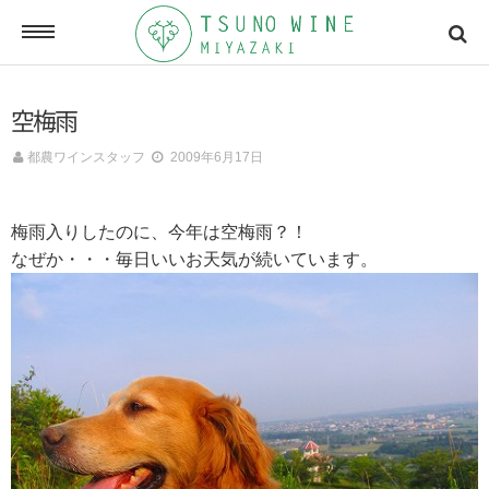
ONLINE SHOP
空梅雨
オンラインショッピング
都農ワインスタッフ
2009年6月17日
NEWSLETTERS
梅雨入りしたのに、今年は空梅雨？！
メールマガジン
なぜか・・・毎日いいお天気が続いています。
ACCESSMAP
アクセスマップ
CONTACT
お問い合わせ