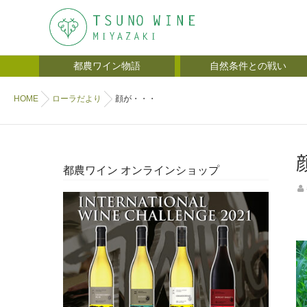
都農ワイン物語
自然条件との戦い
HOME
ローラだより
顔が・・・
都農ワイン オンラインショップ