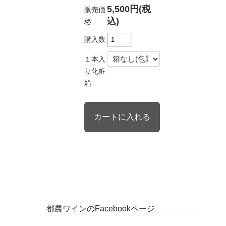
5,500円(税
販売価
込)
格
購入数
１本入
り化粧
箱
都農ワインのFacebookページ