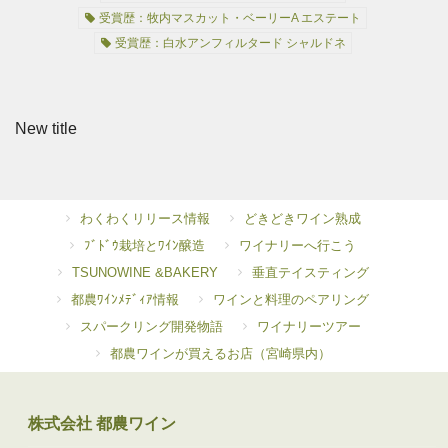
受賞歴：牧内マスカット・ベーリーA エステート
受賞歴：白水アンフィルタード シャルドネ
New title
わくわくリリース情報
どきどきワイン熟成
ﾌﾞﾄﾞｳ栽培とﾜｲﾝ醸造
ワイナリーへ行こう
TSUNOWINE &BAKERY
垂直テイスティング
都農ﾜｲﾝﾒﾃﾞｨｱ情報
ワインと料理のペアリング
スパークリング開発物語
ワイナリーツアー
都農ワインが買えるお店（宮崎県内）
株式会社 都農ワイン