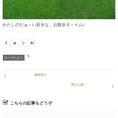
RECRUIT
求人情報
わたしのだぁ～い好きな、お散歩タ～イム♪
DATA
会社概要
ローラだより
梅雨明け
郷土の森
こちらの記事もどうぞ